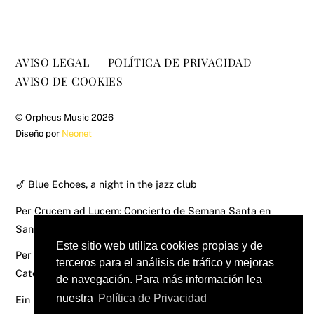
AVISO LEGAL
POLÍTICA DE PRIVACIDAD
AVISO DE COOKIES
©
Orpheus Music
2026
Diseño por
Neonet
🎷 Blue Echoes, a night in the jazz club
Per Crucem ad Lucem: Concierto de Semana Santa en
Santomera
Este sitio web utiliza cookies propias y de
Per Crucem ad Lucem: Concierto de Semana Santa en la
terceros para el análisis de tráfico y mejoras
Catedral de Murcia
de navegación. Para más información lea
nuestra
Política de Privacidad
Ein Deutsches Requiem – Brahms