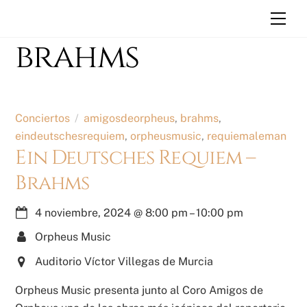
Skip
Men
to
brahms
content
Conciertos
amigosdeorpheus
,
brahms
,
eindeutschesrequiem
,
orpheusmusic
,
requiemaleman
Ein Deutsches Requiem –
Brahms
4 noviembre, 2024
@
8:00 pm
–
10:00 pm
Orpheus Music
Auditorio Víctor Villegas de Murcia
Orpheus Music presenta junto al Coro Amigos de