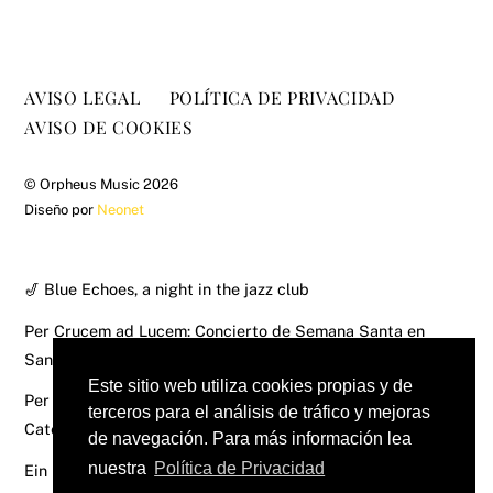
AVISO LEGAL
POLÍTICA DE PRIVACIDAD
AVISO DE COOKIES
©
Orpheus Music
2026
Diseño por
Neonet
🎷 Blue Echoes, a night in the jazz club
Per Crucem ad Lucem: Concierto de Semana Santa en
Santomera
Este sitio web utiliza cookies propias y de
Per Crucem ad Lucem: Concierto de Semana Santa en la
terceros para el análisis de tráfico y mejoras
Catedral de Murcia
de navegación. Para más información lea
nuestra
Política de Privacidad
Ein Deutsches Requiem – Brahms