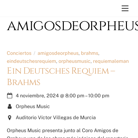
Skip
Men
to
amigosdeorpheu
content
Conciertos
amigosdeorpheus
,
brahms
,
eindeutschesrequiem
,
orpheusmusic
,
requiemaleman
Ein Deutsches Requiem –
Brahms
4 noviembre, 2024
@
8:00 pm
–
10:00 pm
Orpheus Music
Auditorio Víctor Villegas de Murcia
Orpheus Music presenta junto al Coro Amigos de