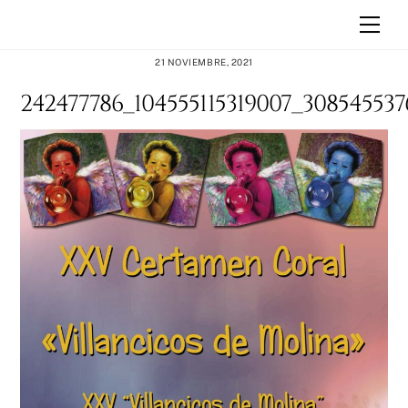
Skip
Men
to
content
21 NOVIEMBRE, 2021
242477786_104555115319007_30854553