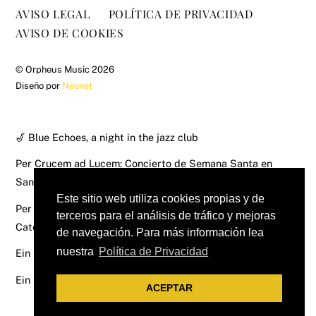
AVISO LEGAL
POLÍTICA DE PRIVACIDAD
AVISO DE COOKIES
©
Orpheus Music
2026
Diseño por
Neonet
🎷 Blue Echoes, a night in the jazz club
Per Crucem ad Lucem: Concierto de Semana Santa en
Santomera
Este sitio web utiliza cookies propias y de
Per Crucem ad Lucem: Concierto de Semana Santa en la
terceros para el análisis de tráfico y mejoras
Catedral de Murcia
de navegación. Para más información lea
nuestra
Política de Privacidad
Ein Deutsches Requiem – Brahms
Ein Deutsches Requiem – Brahms
ACEPTAR