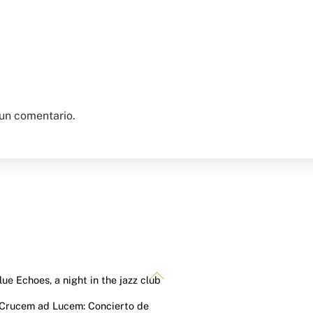
un comentario.
Back
lue Echoes, a night in the jazz club
To
 Crucem ad Lucem: Concierto de
Top