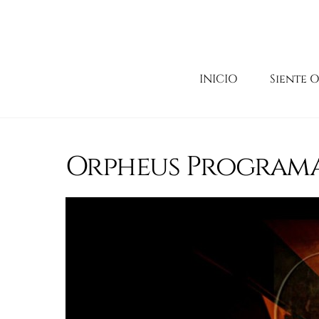
Skip
to
content
INICIO
Siente 
Orpheus Programa