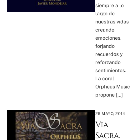
siempre a lo
largo de
nuestras vidas
creando
emociones,
forjando
recuerdos y
reforzando
sentimientos.
La coral
Orpheus Music
propone […]
26 MAYO, 2014
Via
Sacra.