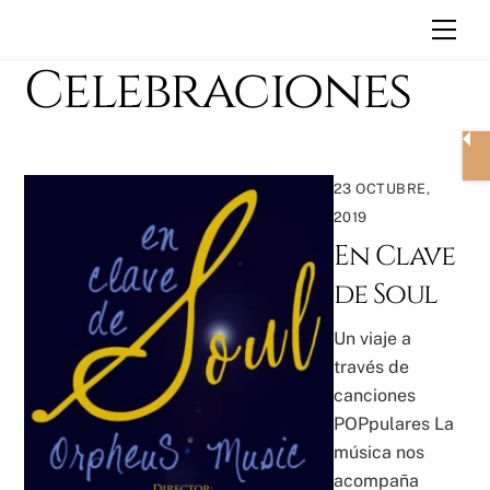
Skip
Men
to
Celebraciones
content
23 OCTUBRE,
2019
En Clave
de Soul
Un viaje a
través de
canciones
POPpulares La
música nos
acompaña